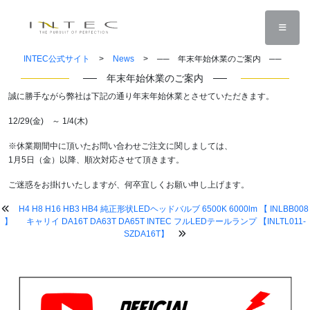
INTEC公式サイト
>
News
>
── 年末年始休業のご案内 ──
── 年末年始休業のご案内 ──
誠に勝手ながら弊社は下記の通り年末年始休業とさせていただきます。
12/29(金) ～ 1/4(木)
※休業期間中に頂いたお問い合わせご注文に関しましては、
1月5日（金）以降、順次対応させて頂きます。
ご迷惑をお掛けいたしますが、何卒宜しくお願い申し上げます。
H4 H8 H16 HB3 HB4 純正形状LEDヘッドバルブ 6500K 6000lm 【 INLBB008
】
キャリイ DA16T DA63T DA65T INTEC フルLEDテールランプ 【INLTL011-
SZDA16T】